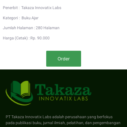
Penerbit : Takaza Innovatix Labs
Kategori : Buku Ajar
Jumlah Halaman : 280 Halaman
Harga (Cetak) : Rp. 90.000
Order
PT Takaza Innovatix Labs adalah perusahaan yang berfokus
pada publikasi buku, jurnal ilmiah, pelatihan, dan pengembangan