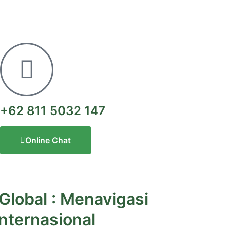
+62 811 5032 147
Online Chat
lobal : Menavigasi
Internasional