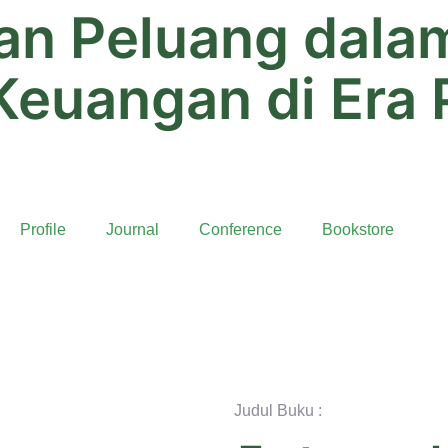
an Peluang dala
euangan di Era 
Profile
Journal
Conference
Bookstore
Judul Buku :