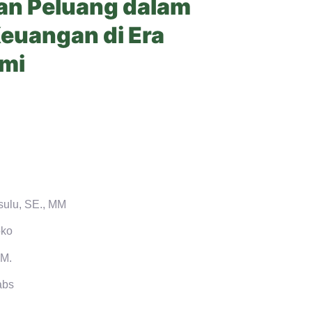
an Peluang dalam
euangan di Era
mi
nsulu, SE., MM
oko
.M.
abs