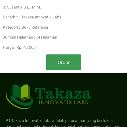
3. Susanto, S.E., M.M.
Penerbit : Takaza Innovatix Labs
Kategori : Buku Referensi
Jumlah Halaman : 74 Halaman
Harga : Rp. 45.000
Order
PT Takaza Innovatix Labs adalah perusahaan yang berfokus
pada publikasi buku, jurnal ilmiah, pelatihan, dan pengembangan